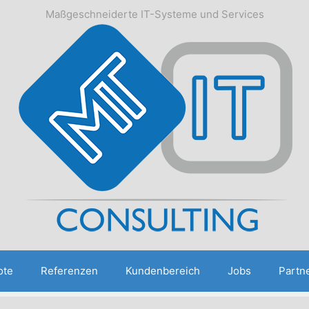
Maßgeschneiderte IT-Systeme und Services
ote
Referenzen
Kundenbereich
Jobs
Partn