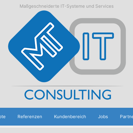
Maßgeschneiderte IT-Systeme und Services
ote
Referenzen
Kundenbereich
Jobs
Partn